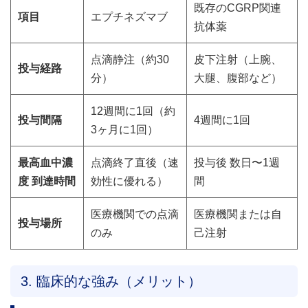
既存のCGRP関連
項目
エプチネズマブ
抗体薬
点滴静注（約30
皮下注射（上腕、
投与経路
分）
大腿、腹部など）
12週間に1回（約
投与間隔
4週間に1回
3ヶ月に1回）
最高血中濃
点滴終了直後（速
投与後 数日〜1週
度 到達時間
効性に優れる）
間
医療機関での点滴
医療機関または自
投与場所
のみ
己注射
3. 臨床的な強み（メリット）