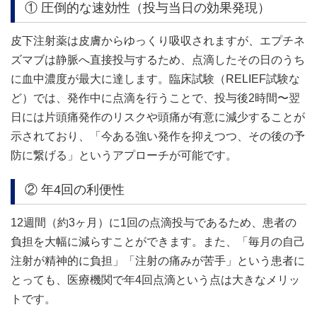
① 圧倒的な速効性（投与当日の効果発現）
皮下注射薬は皮膚からゆっくり吸収されますが、エプチネ
ズマブは静脈へ直接投与するため、点滴したその日のうち
に血中濃度が最大に達します。臨床試験（RELIEF試験な
ど）では、発作中に点滴を行うことで、投与後2時間〜翌
日には片頭痛発作のリスクや頭痛が有意に減少することが
示されており、「今ある強い発作を抑えつつ、その後の予
防に繋げる」というアプローチが可能です。
② 年4回の利便性
12週間（約3ヶ月）に1回の点滴投与であるため、患者の
負担を大幅に減らすことができます。また、「毎月の自己
注射が精神的に負担」「注射の痛みが苦手」という患者に
とっても、医療機関で年4回点滴という点は大きなメリッ
トです。