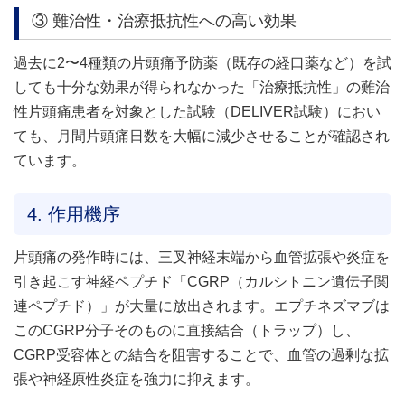
③ 難治性・治療抵抗性への高い効果
過去に2〜4種類の片頭痛予防薬（既存の経口薬など）を試
しても十分な効果が得られなかった「治療抵抗性」の難治
性片頭痛患者を対象とした試験（DELIVER試験）におい
ても、月間片頭痛日数を大幅に減少させることが確認され
ています。
4. 作用機序
片頭痛の発作時には、三叉神経末端から血管拡張や炎症を
引き起こす神経ペプチド「CGRP（カルシトニン遺伝子関
連ペプチド）」が大量に放出されます。エプチネズマブは
このCGRP分子そのものに直接結合（トラップ）し、
CGRP受容体との結合を阻害することで、血管の過剰な拡
張や神経原性炎症を強力に抑えます。