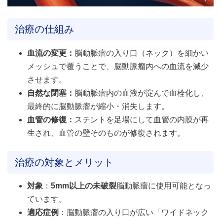
治療の仕組み
血流の変更：
脳動脈瘤の入り口（ネック）を細かい
メッシュで覆うことで、脳動脈瘤内への血流を減少
させます。
自然な閉塞：
脳動脈瘤内の血液が淀んで血栓化し、
最終的に脳動脈瘤が縮小・消失します。
血管の修復：
ステントを足場にして血管の内膜が再
生され、血管の壁そのものが修復されます。
治療の対象とメリット
対象
：
5mm以上の未破裂
脳動脈瘤に使用可能となっ
ています。
適応症例
：脳動脈瘤の入り口が広い「ワイドネック