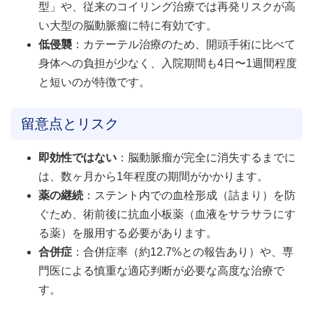
型」や、従来のコイリング治療では再発リスクが高
い大型の脳動脈瘤に特に有効です。
低侵襲
：カテーテル治療のため、開頭手術に比べて
身体への負担が少なく、入院期間も4日〜1週間程度
と短いのが特徴です。
留意点とリスク
即効性ではない
：脳動脈瘤が完全に消失するまでに
は、数ヶ月から1年程度の期間がかかります。
薬の継続
：ステント内での血栓形成（詰まり）を防
ぐため、術前後に抗血小板薬（血液をサラサラにす
る薬）を服用する必要があります。
合併症
：合併症率（約12.7%との報告あり）や、専
門医による慎重な適応判断が必要な高度な治療で
す。